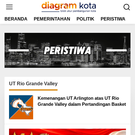
L
e
w
BERANDA
PEMERINTAHAN
POLITIK
PERISTIWA
E
a
t
i
k
e
k
o
n
t
e
n
UT Rio Grande Valley
Kemenangan UT Arlington atas UT Rio
Grande Valley dalam Pertandingan Basket