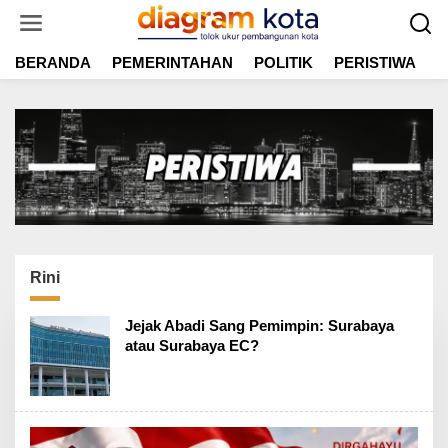
L
e
w
BERANDA
PEMERINTAHAN
POLITIK
PERISTIWA
E
a
t
i
k
e
k
o
n
t
e
n
Rini
Jejak Abadi Sang Pemimpin: Surabaya
atau Surabaya EC?