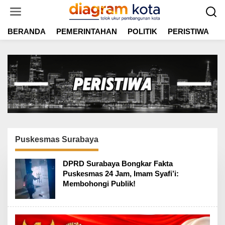
L
e
w
BERANDA
PEMERINTAHAN
POLITIK
PERISTIWA
E
a
t
i
k
e
k
o
n
t
e
n
Puskesmas Surabaya
DPRD Surabaya Bongkar Fakta
Puskesmas 24 Jam, Imam Syafi’i:
Membohongi Publik!