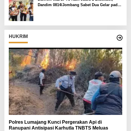
Dandim 0814/Jombang Sabet Dua Gelar pada
Danrem 082/CPYJ Cup I
HUKRIM
Polres Lumajang Kunci Pergerakan Api di
Ranupani Antisipasi Karhutla TNBTS Meluas