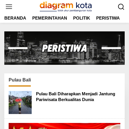
L
e
w
BERANDA
PEMERINTAHAN
POLITIK
PERISTIWA
E
a
t
i
k
e
k
o
n
t
e
n
Pulau Bali
Pulau Bali Diharapkan Menjadi Jantung
Pariwisata Berkualitas Dunia