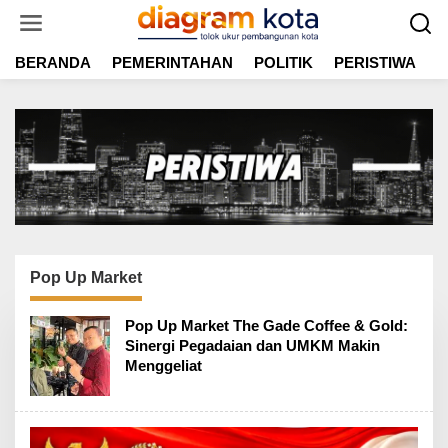
L
e
w
BERANDA
PEMERINTAHAN
POLITIK
PERISTIWA
E
a
t
i
k
e
k
o
n
t
e
n
Pop Up Market
Pop Up Market The Gade Coffee & Gold:
Sinergi Pegadaian dan UMKM Makin
Menggeliat