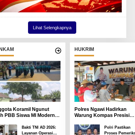
Lihat Selengkapnya
NKAM
HUKRIM
gota Koramil Ngunut
Polres Ngawi Hadirkan
ih PBB Siswa MI Modern
Warung Kompas Presisi
iara Iman
Bangun Komunikasi Perku
Sinergi untuk Kamtibmas
Bakti TNI AD 2026:
Polri Pastikan
Layanan Operasi
Proses Pemerik