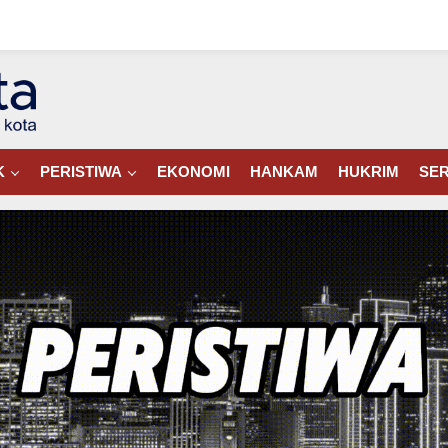
K
PERISTIWA
EKONOMI
HANKAM
HUKRIM
SER