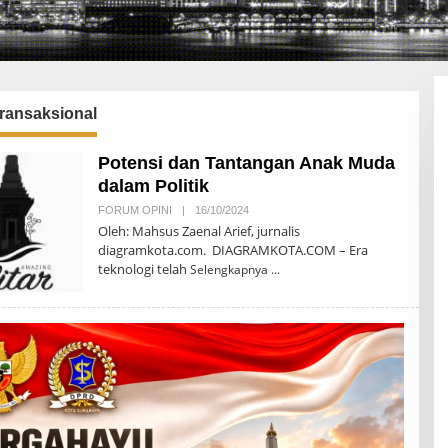
 transaksional
Potensi dan Tantangan Anak Muda
dalam Politik
FORUM OPINI
|
16/10/2024
O
L
Oleh: Mahsus Zaenal Arief, jurnalis
E
diagramkota.com. DIAGRAMKOTA.COM – Era
H
teknologi telah
A
Selengkapnya
R
I
E
K
H
A
U
R
I
P
A
N