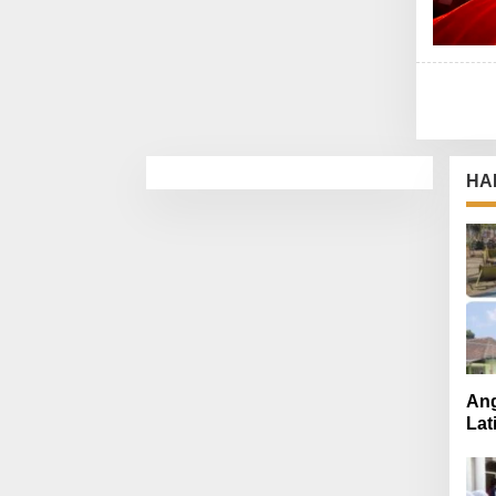
HA
Ang
Lat
Mut