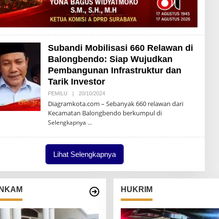
Subandi Mobilisasi 660 Relawan di
Balongbendo: Siap Wujudkan
Pembangunan Infrastruktur dan
Tarik Investor
PEMILU
|
20/10/2024
O
L
Diagramkota.com – Sebanyak 660 relawan dari
E
Kecamatan Balongbendo berkumpul di
H
D
Selengkapnya
I
A
G
R
Lihat Selengkapnya
A
M
K
O
T
NKAM
HUKRIM
A