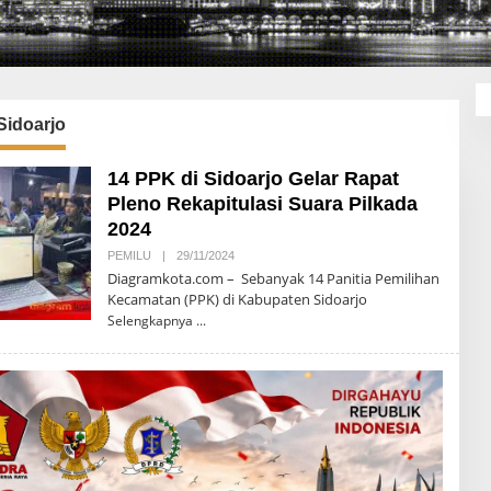
Sidoarjo
14 PPK di Sidoarjo Gelar Rapat
Pleno Rekapitulasi Suara Pilkada
2024
PEMILU
|
29/11/2024
O
L
Diagramkota.com – Sebanyak 14 Panitia Pemilihan
E
Kecamatan (PPK) di Kabupaten Sidoarjo
H
D
Selengkapnya
I
A
G
R
A
M
K
O
T
A