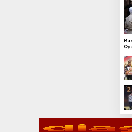
Bak
Ope
Bag
Mad