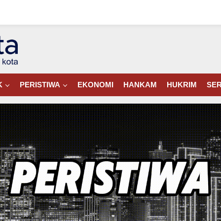
K
PERISTIWA
EKONOMI
HANKAM
HUKRIM
SER