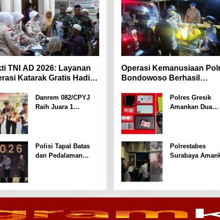
ti TNI AD 2026: Layanan
Operasi Kemanusiaan Pol
rasi Katarak Gratis Hadir
Bondowoso Berhasil
i Masyarakat Pamekasan-
Evakuasi Dua Jenazah di
ura.
Gunung Piramid
Danrem 082/CPYJ
Polres Gresik
Raih Juara 1
Amankan Dua
Eksekutif, Dandim
Tersangka Edar
0814/Jombang Sabet
Sabu Jaringan
Dua Gelar pada
Bangkalan
Danrem 082/CPYJ
Polisi Tapal Batas
Polrestabes
Cup I
dan Pedalaman
Surabaya Aman
Hoegeng Awards
Tiga Tersangka
2026 Diraih Iptu
Serobot Ruko di
Motalip Litiloly,
Ngagel
Bukti Pengabdian
Humanis di Nduga