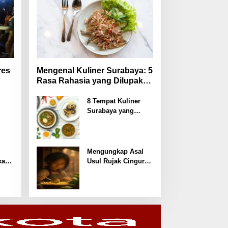
res
Mengenal Kuliner Surabaya: 5
Rasa Rahasia yang Dilupakan
Penikmat
8 Tempat Kuliner
Surabaya yang
kan
Wajib Dicoba
dengan Harga
Terjangkau
Mengungkap Asal
kan
Usul Rujak Cingur:
Fakta Tersembunyi
di Kuliner Surabaya