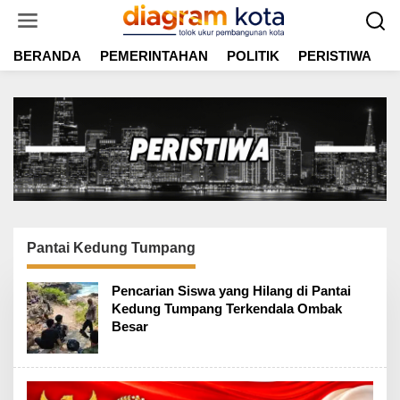
L
e
w
BERANDA
PEMERINTAHAN
POLITIK
PERISTIWA
E
a
t
i
k
e
k
o
n
t
e
n
Pantai Kedung Tumpang
Pencarian Siswa yang Hilang di Pantai
Kedung Tumpang Terkendala Ombak
Besar