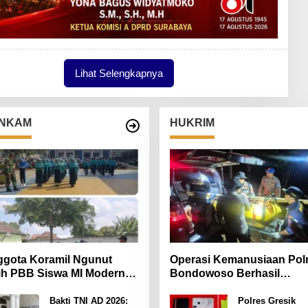
Lihat Selengkapnya
NKAM
HUKRIM
gota Koramil Ngunut
Operasi Kemanusiaan Pol
ih PBB Siswa MI Modern
Bondowoso Berhasil
iara Iman
Evakuasi Dua Jenazah di
Gunung Piramid
Bakti TNI AD 2026:
Polres Gresik