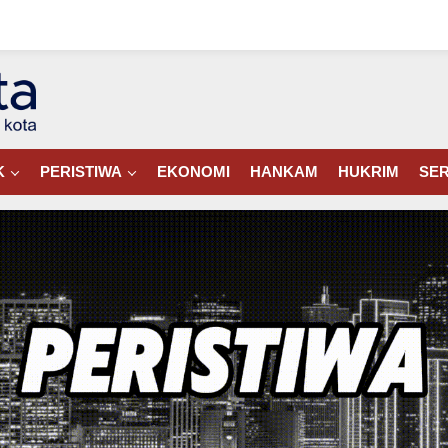
K
PERISTIWA
EKONOMI
HANKAM
HUKRIM
SER