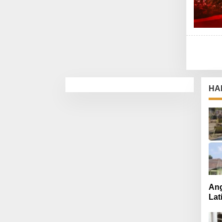
HA
Ang
Lat
Mut