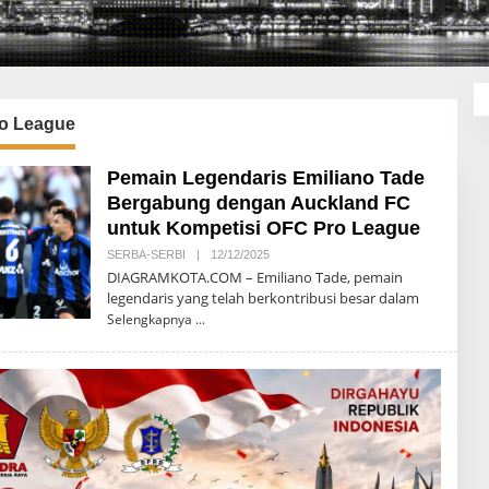
o League
Pemain Legendaris Emiliano Tade
Bergabung dengan Auckland FC
untuk Kompetisi OFC Pro League
SERBA-SERBI
|
12/12/2025
O
L
DIAGRAMKOTA.COM – Emiliano Tade, pemain
E
legendaris yang telah berkontribusi besar dalam
H
D
Selengkapnya
I
A
G
R
A
M
K
O
T
A