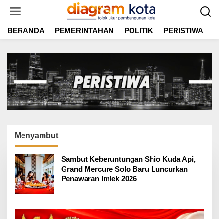
L
e
w
BERANDA
PEMERINTAHAN
POLITIK
PERISTIWA
E
a
t
i
k
e
k
o
n
t
e
n
Menyambut
Sambut Keberuntungan Shio Kuda Api,
Grand Mercure Solo Baru Luncurkan
Penawaran Imlek 2026