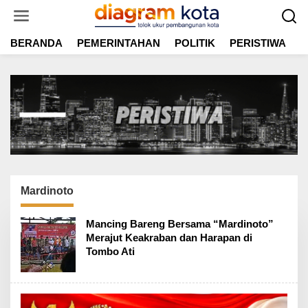
L
e
w
BERANDA
PEMERINTAHAN
POLITIK
PERISTIWA
E
a
t
i
k
e
k
o
n
t
e
n
Mardinoto
Mancing Bareng Bersama “Mardinoto”
Merajut Keakraban dan Harapan di
Tombo Ati