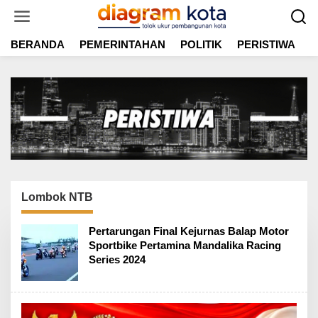
L
e
w
BERANDA
PEMERINTAHAN
POLITIK
PERISTIWA
E
a
t
i
k
e
k
o
n
t
e
n
Lombok NTB
Pertarungan Final Kejurnas Balap Motor
Sportbike Pertamina Mandalika Racing
Series 2024