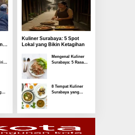
Kuliner Surabaya: 5 Spot
ni
Lokal yang Bikin Ketagihan
S
Mengenal Kuliner
ri
Surabaya: 5 Rasa
Rahasia yang
san
Dilupakan Penikmat
8 Tempat Kuliner
g
Surabaya yang
Wajib Dicoba
kasi
dengan Harga
Terjangkau
s