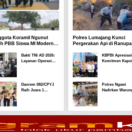
gota Koramil Ngunut
Polres Lumajang Kunci
ih PBB Siswa MI Modern
Pergerakan Api di Ranupa
iara Iman
Antisipasi Karhutla TNBT
Meluas
Bakti TNI AD 2026:
KBPBI Apresiasi
Layanan Operasi
Komitmen Kapol
Katarak Gratis Hadir
Kawal Aspirasi
Bagi Masyarakat
dalam Pembaha
Pamekasan-Madura.
RUU
Ketenagakerjaan
Danrem 082/CPYJ
Polres Ngawi
Raih Juara 1
Hadirkan Warun
Eksekutif, Dandim
Kompas Presisi
0814/Jombang Sabet
Bangun Komuni
Dua Gelar pada
Perkuat Sinergi
Danrem 082/CPYJ
untuk Kamtibma
Cup I