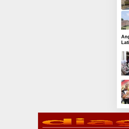
Ang
Lat
Mut