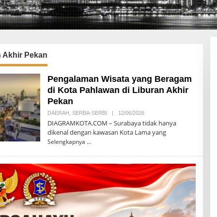
 Akhir Pekan
Pengalaman Wisata yang Beragam
di Kota Pahlawan di Liburan Akhir
Pekan
DAERAH
,
SERBA-SERBI
|
12/06/2026
O
L
DIAGRAMKOTA.COM – Surabaya tidak hanya
E
dikenal dengan kawasan Kota Lama yang
H
D
Selengkapnya
I
A
G
R
A
M
K
O
T
A