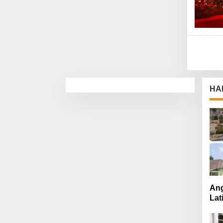
HA
Ang
Lat
Mut