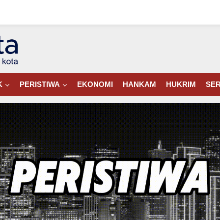
K
PERISTIWA
EKONOMI
HANKAM
HUKRIM
SER