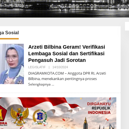
a Sosial
Arzeti Bilbina Geram! Verifikasi
Lembaga Sosial dan Sertifikasi
Pengasuh Jadi Sorotan
LEGISLATIF
|
14/10/2024
O
L
DIAGRAMKOTA.COM – Anggota DPR RI, Arzeti
E
Bilbina, menekankan pentingnya proses
H
D
Selengkapnya
I
A
G
R
A
M
K
O
T
A