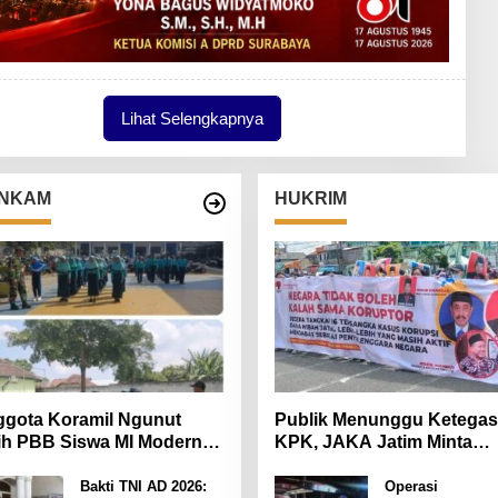
Lihat Selengkapnya
NKAM
HUKRIM
gota Koramil Ngunut
Publik Menunggu Ketega
ih PBB Siswa MI Modern
KPK, JAKA Jatim Minta
iara Iman
Delapan Tersangka Korup
Dana Hibah Segera Ditah
Bakti TNI AD 2026:
Operasi