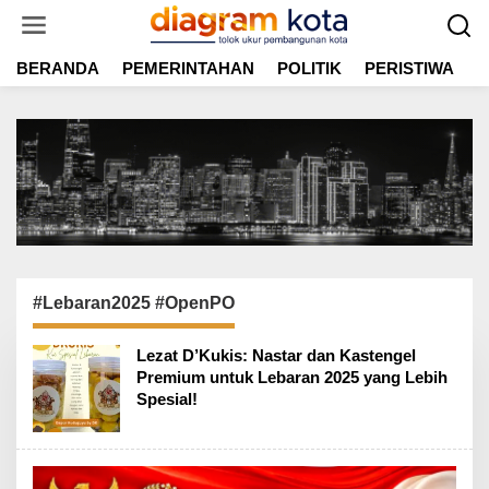
L
e
w
BERANDA
PEMERINTAHAN
POLITIK
PERISTIWA
E
a
t
i
k
e
k
o
n
t
e
n
#Lebaran2025 #OpenPO
Lezat D’Kukis: Nastar dan Kastengel
Premium untuk Lebaran 2025 yang Lebih
Spesial!