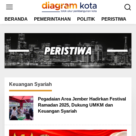
L
e
w
BERANDA
PEMERINTAHAN
POLITIK
PERISTIWA
E
a
t
i
k
e
k
o
n
t
e
n
Keuangan Syariah
Pegadaian Area Jember Hadirkan Festival
Ramadan 2025, Dukung UMKM dan
Keuangan Syariah