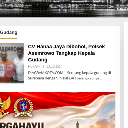
 Gudang
CV Hanaa Jaya Dibobol, Polsek
Asemrowo Tangkap Kepala
Gudang
HUKRIM
|
17/10/2024
O
L
DIAGRAMKOTA.COM – Seorang kepala gudang di
E
Surabaya dengan inisial LAH
Selengkapnya
H
D
I
A
G
R
A
M
K
O
T
A