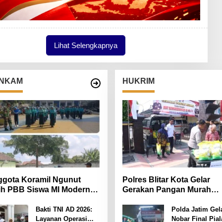
Lihat Selengkapnya
NKAM
HUKRIM
gota Koramil Ngunut
Polres Blitar Kota Gelar
ih PBB Siswa MI Modern
Gerakan Pangan Murah
iara Iman
Sambut HUT Kemerdekaan
ke-81
Bakti TNI AD 2026:
Polda Jatim Gel
Layanan Operasi
Nobar Final Pial