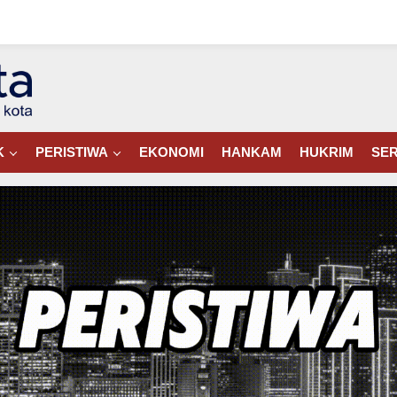
K
PERISTIWA
EKONOMI
HANKAM
HUKRIM
SER