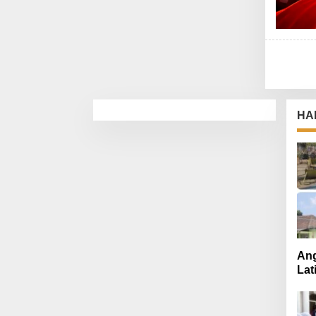
HA
Ang
Lat
Mut