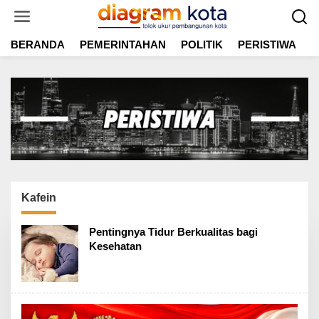
L
e
w
BERANDA
PEMERINTAHAN
POLITIK
PERISTIWA
E
a
t
i
k
e
k
o
n
t
e
n
Kafein
Pentingnya Tidur Berkualitas bagi
Kesehatan