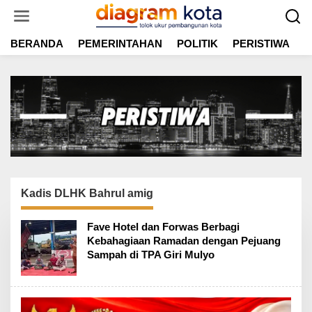
L
e
w
BERANDA
PEMERINTAHAN
POLITIK
PERISTIWA
E
a
t
i
k
e
k
o
n
t
e
n
Kadis DLHK Bahrul amig
Fave Hotel dan Forwas Berbagi
Kebahagiaan Ramadan dengan Pejuang
Sampah di TPA Giri Mulyo