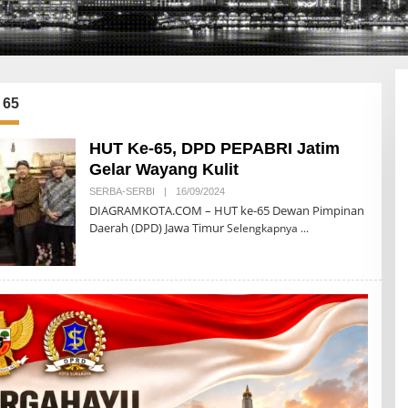
 65
HUT Ke-65, DPD PEPABRI Jatim
Gelar Wayang Kulit
SERBA-SERBI
|
16/09/2024
O
L
DIAGRAMKOTA.COM – HUT ke-65 Dewan Pimpinan
E
Daerah (DPD) Jawa Timur
Selengkapnya
H
D
I
A
G
R
A
M
K
O
T
A