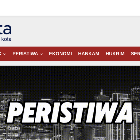
K
PERISTIWA
EKONOMI
HANKAM
HUKRIM
SER