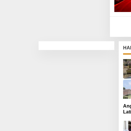
HA
Ang
Lat
Mut