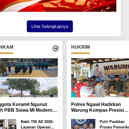
Lihat Selengkapnya
NKAM
HUKRIM
gota Koramil Ngunut
Polres Ngawi Hadirkan
ih PBB Siswa MI Modern
Warung Kompas Presisi
iara Iman
Bangun Komunikasi Perku
Sinergi untuk Kamtibmas
Bakti TNI AD 2026:
Polri Pastikan
Layanan Operasi
Proses Pemerik