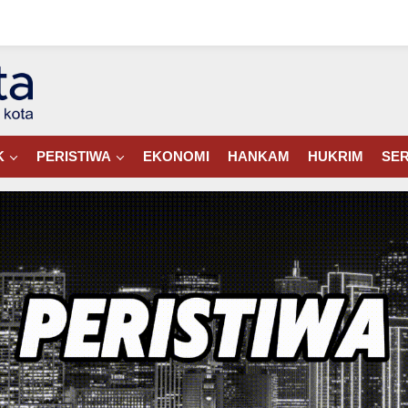
K
PERISTIWA
EKONOMI
HANKAM
HUKRIM
SER