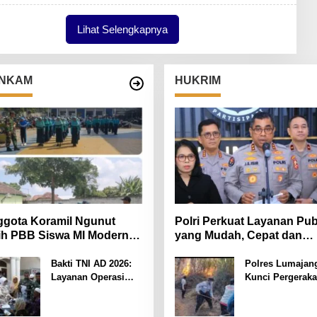
Lihat Selengkapnya
NKAM
HUKRIM
gota Koramil Ngunut
Polri Perkuat Layanan Pub
ih PBB Siswa MI Modern
yang Mudah, Cepat dan
iara Iman
Responsif melalui SuperA
Polri
Bakti TNI AD 2026:
Polres Lumajan
Layanan Operasi
Kunci Pergerak
Katarak Gratis Hadir
Api di Ranupani
Bagi Masyarakat
Antisipasi Karhu