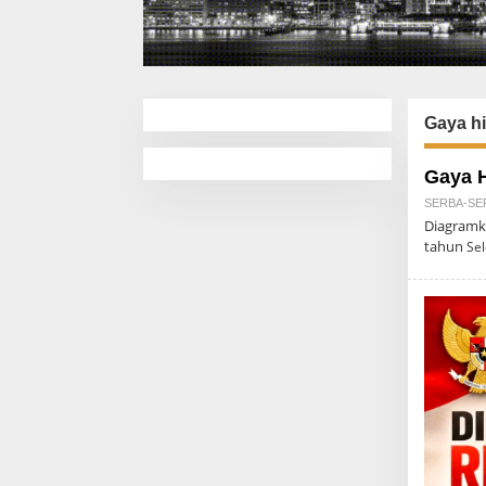
Gaya h
Gaya H
SERBA-SE
Diagramk
tahun
Se