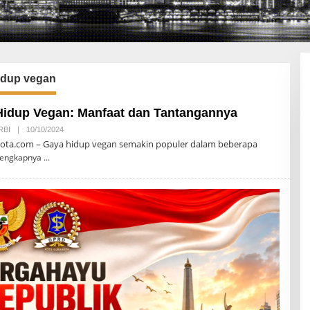
idup vegan
idup Vegan: Manfaat dan Tantangannya
RBI
|
10/10/2024
O
L
ota.com – Gaya hidup vegan semakin populer dalam beberapa
E
lengkapnya
H
D
I
A
G
R
A
M
K
O
T
A