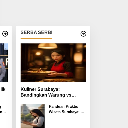
SERBA SERBI
lik
Kuliner Surabaya:
Bandingkan Warung vs
pp
Restoran dari Harga hingga
Rasa
g
Panduan Praktis
an
Wisata Surabaya: 5
Langkah Nikmati
tla
Kota Pahlawan