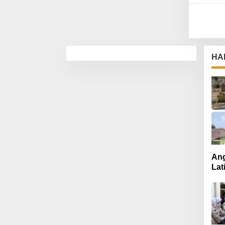
HA
Ang
Lat
Mut