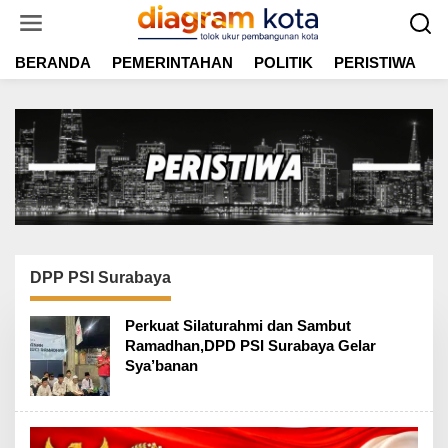
L
e
w
BERANDA
PEMERINTAHAN
POLITIK
PERISTIWA
E
a
t
i
k
e
k
o
n
t
e
n
DPP PSI Surabaya
Perkuat Silaturahmi dan Sambut
Ramadhan,DPD PSI Surabaya Gelar
Sya’banan