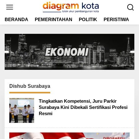
L
e
w
BERANDA
PEMERINTAHAN
POLITIK
PERISTIWA
E
a
t
i
k
e
k
o
n
t
e
n
Dishub Surabaya
Tingkatkan Kompetensi, Juru Parkir
Surabaya Kini Dibekali Sertifikasi Profesi
Resmi