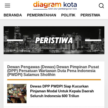
L
e
w
BERANDA
PEMERINTAHAN
POLITIK
PERISTIWA
E
a
t
i
k
e
k
o
n
t
e
n
Dewan Pengawas (Dewas) Dewan Pimpinan Pusat
(DPP) Persatuan Wartawan Duta Pena Indonesia
(PWDPI) Salamus Sholihin
Dewas DPP PWDPI Siap Kucurkan
Pinjaman Modal Untuk Kepala Daerah
Seluruh Indonesia 600 Triliun