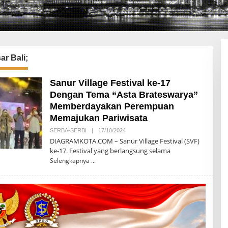
r Bali;
Sanur Village Festival ke-17
Dengan Tema “Asta Brateswarya”
Memberdayakan Perempuan
Memajukan Pariwisata
SERBA-SERBI
|
17/10/2024
O
L
DIAGRAMKOTA.COM – Sanur Village Festival (SVF)
E
ke-17. Festival yang berlangsung selama
H
A
Selengkapnya
R
I
E
K
H
A
U
R
I