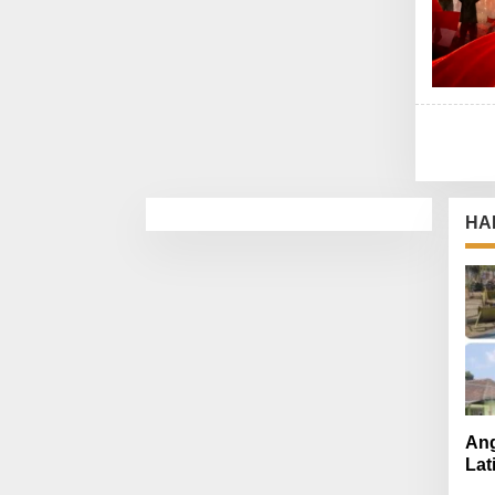
HA
Ang
Lat
Mut