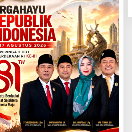
P
A
N