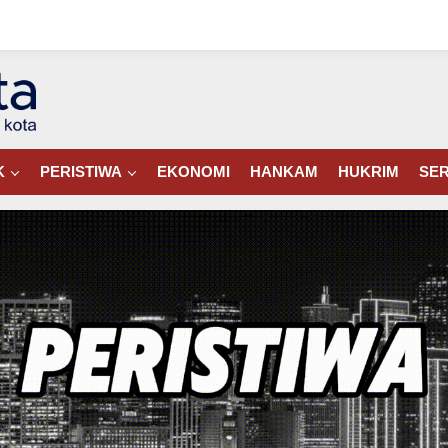
K
PERISTIWA
EKONOMI
HANKAM
HUKRIM
SER