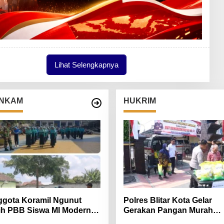
Lihat Selengkapnya
NKAM
HUKRIM
gota Koramil Ngunut
Polres Blitar Kota Gelar
ih PBB Siswa MI Modern
Gerakan Pangan Murah
iara Iman
Sambut HUT Kemerdekaan