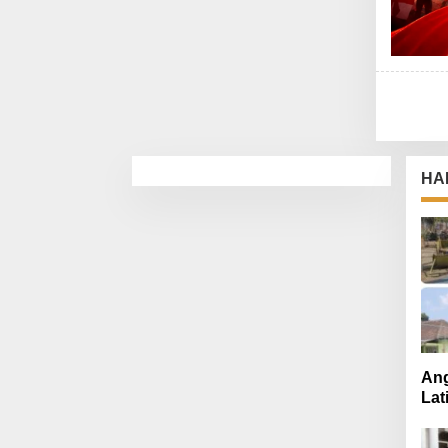
HA
Ang
Lat
Mut