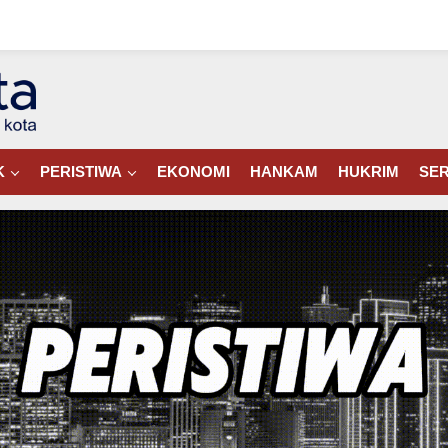
K
PERISTIWA
EKONOMI
HANKAM
HUKRIM
SER