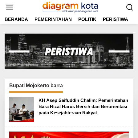
L
e
w
BERANDA
PEMERINTAHAN
POLITIK
PERISTIWA
E
a
t
i
k
e
k
o
n
t
e
n
Bupati Mojokerto barra
KH Asep Saifuddin Chalim: Pemerintahan
Bara Rizal Harus Bersih dan Berorientasi
pada Kesejahteraan Rakyat