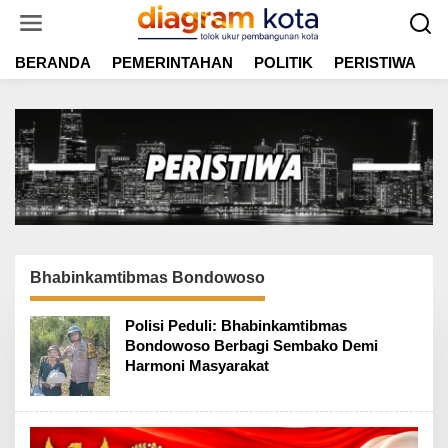
L
e
w
BERANDA
PEMERINTAHAN
POLITIK
PERISTIWA
E
a
t
i
k
e
k
o
n
t
e
n
Bhabinkamtibmas Bondowoso
Polisi Peduli: Bhabinkamtibmas
Bondowoso Berbagi Sembako Demi
Harmoni Masyarakat