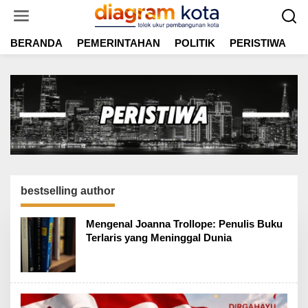
L
e
w
BERANDA
PEMERINTAHAN
POLITIK
PERISTIWA
E
a
t
i
k
e
k
o
n
t
e
n
bestselling author
Mengenal Joanna Trollope: Penulis Buku
Terlaris yang Meninggal Dunia