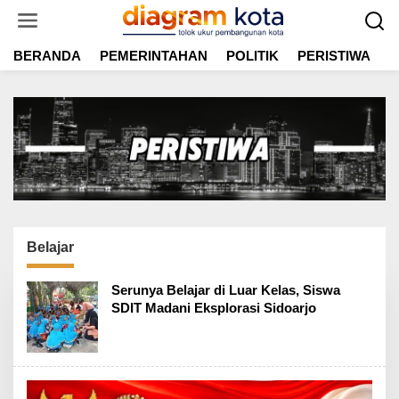
L
e
w
BERANDA
PEMERINTAHAN
POLITIK
PERISTIWA
E
a
t
i
k
e
k
o
n
t
e
n
Belajar
Serunya Belajar di Luar Kelas, Siswa
SDIT Madani Eksplorasi Sidoarjo