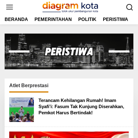
L
e
w
BERANDA
PEMERINTAHAN
POLITIK
PERISTIWA
E
a
t
i
k
e
k
o
n
t
e
n
Atlet Berprestasi
Terancam Kehilangan Rumah! Imam
Syafi’i: Fasum Tak Kunjung Diserahkan,
Pemkot Harus Bertindak!