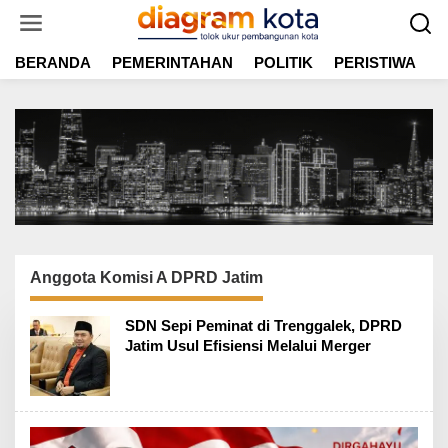
L
e
w
BERANDA
PEMERINTAHAN
POLITIK
PERISTIWA
E
a
t
i
k
e
k
o
n
t
e
n
Anggota Komisi A DPRD Jatim
SDN Sepi Peminat di Trenggalek, DPRD
Jatim Usul Efisiensi Melalui Merger