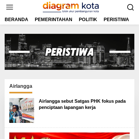
L
e
w
BERANDA
PEMERINTAHAN
POLITIK
PERISTIWA
E
a
t
i
k
e
k
o
n
t
e
n
Airlangga
Airlangga sebut Satgas PHK fokus pada
penciptaan lapangan kerja