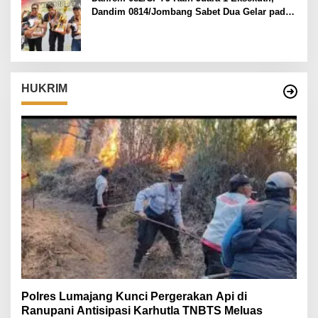
Dandim 0814/Jombang Sabet Dua Gelar pada
Danrem 082/CPYJ Cup I
HUKRIM
Polres Lumajang Kunci Pergerakan Api di
Ranupani Antisipasi Karhutla TNBTS Meluas