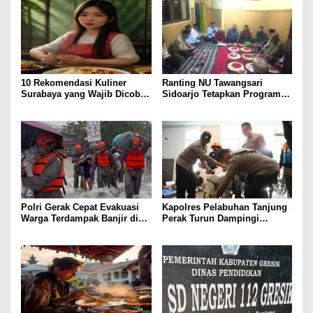
10 Rekomendasi Kuliner
Ranting NU Tawangsari
Surabaya yang Wajib Dicoba,
Sidoarjo Tetapkan Program
Harga & Lokasi
Prioritas Jelang RAKER 2026
Polri Gerak Cepat Evakuasi
Kapolres Pelabuhan Tanjung
Warga Terdampak Banjir di
Perak Turun Dampingi
Padang
Korban, Pastikan
Penanganan Kebakaran KM
Mutiara Sentosa 2 Berjalan
Maksimal