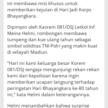
ini membawa misi khusus untuk
e
r
memberikan kejutan di Hari Jadi Korps
i
Bhayangkara.
R
a
Dipimpin oleh Kasrem 081/DSJ Letkol Inf
s
a
Meina Helmi, rombongan membawa
A
tumpeng dan kue ulang tahun sebagai
m
a
simbol soliditas TNI-Polri yang makin kuat
n
di wilayah Madiun.
M
a
“Hari ini kami keluarga besar Korem
s
y
081/DSJ sengaja mengunjungi rekan-rekan
a
kami dari kepolisian karena ingin
r
memberikan ucapan langsung terhadap
a
k
peringatan Hari Bhayangkara ke-80 tahun
a
ini,” kata Helmi dalam keterangannya.
t
Helmi menambahkan bahwa surprise