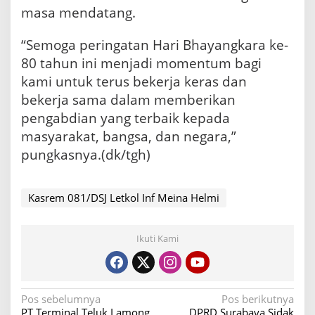
masa mendatang.
“Semoga peringatan Hari Bhayangkara ke-
80 tahun ini menjadi momentum bagi
kami untuk terus bekerja keras dan
bekerja sama dalam memberikan
pengabdian yang terbaik kepada
masyarakat, bangsa, dan negara,”
pungkasnya.(dk/tgh)
Kasrem 081/DSJ Letkol Inf Meina Helmi
Ikuti Kami
N
Pos sebelumnya
Pos berikutnya
PT Terminal Teluk Lamong
DPRD Surabaya Sidak