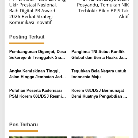
a
Ukir Prestasi Nasional,
Posyandu, Temukan NIK
v
Raih Digital PR Award
Terblokir Bikin BPJS Tak
2026 Berkat Strategi
Aktif
i
Komunikasi Inovatif
g
a
Posting Terkait
s
i
Pembangunan Digenjot, Desa
Panglima TNI Sebut Konflik
Sukorejo di Trenggalek Siap
Global dan Berita Hoaks Jadi
p
Bertransformasi
Ancaman Nyata Bangsa
o
Angka Kemiskinan Tinggi,
Teguhkan Bela Negara untuk
s
Jalan Hingga Jembatan Jadi
Indonesia Maju
Harapan Baru Warga Desa
Krisik
Puluhan Peserta Kaderisasi
Korem 081/DSJ Bermunajat
PSM Korem 081/DSJ Resmi
Demi Kuatnya Pengabdian di
Sandang Sabuk Kuning
Masa Depan
Pos Terbaru