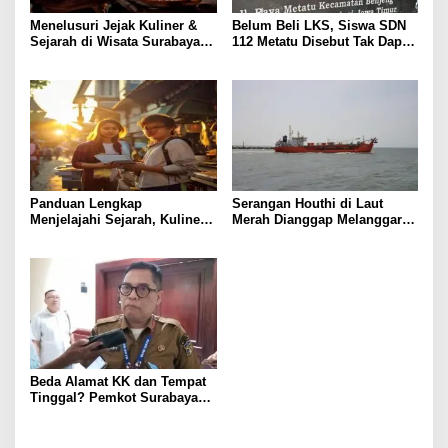
Menelusuri Jejak Kuliner &
Belum Beli LKS, Siswa SDN
Sejarah di Wisata Surabaya:
112 Metatu Disebut Tak Dapat
Panduan Praktis
Buku Utama, Ini Keluhan
Orang Tua
Panduan Lengkap
Serangan Houthi di Laut
Menjelajahi Sejarah, Kuliner,
Merah Dianggap Melanggar
dan Pendidikan di Surabaya
Prinsip Hukum Internasional
Beda Alamat KK dan Tempat
Tinggal? Pemkot Surabaya
Imbau Warga Segera Lapor
Domisili via Aplikasi Check-In