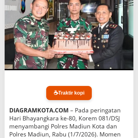
d
i
t
a
s
T
N
I
-
P
o
l
r
i
d
i
☕
Traktir kopi
M
a
d
DIAGRAMKOTA.COM
– Pada peringatan
i
Hari Bhayangkara ke-80, Korem 081/DSJ
u
n
menyambangi Polres Madiun Kota dan
,
Polres Madiun, Rabu (1/7/2026). Momen
B