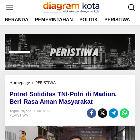
L
e
w
BERANDA
PEMERINTAHAN
POLITIK
PERISTIWA
E
a
t
i
k
e
k
o
n
t
e
n
Homepage
/
PERISTIWA
P
o
Potret Soliditas TNI-Polri di Madiun,
t
r
Beri Rasa Aman Masyarakat
e
Teguh Priyono
01/07/2026
t
PERISTIWA
S
o
l
i