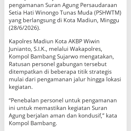
pengamanan Suran Agung Persaudaraan
l
G
Setia Hati Winongo Tunas Muda (PSHWTM)
a
yang berlangsung di Kota Madiun, Minggu
b
u
(28/6/2026).
n
g
Kapolres Madiun Kota AKBP Wiwin
a
Junianto, S.I.K., melalui Wakapolres,
n
L
Kompol Bambang Sujarwo mengatakan,
a
Ratusan personel gabungan tersebut
y
ditempatkan di beberapa titik strategis
a
n
mulai dari pengamanan jalur hingga lokasi
a
kegiatan.
n
P
e
“Penebalan personel untuk pengamanan
n
ini untuk memastikan kegiatan Suran
g
Agung berjalan aman dan kondusif,” kata
a
m
Kompol Bambang.
a