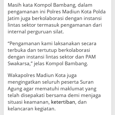
n
Masih kata Kompol Bambang, dalam
a
n
pengamanan ini Polres Madiun Kota Polda
S
Jatim juga berkolaborasi dengan instansi
u
lintas sektor termasuk pengamanan dari
r
a
internal perguruan silat.
n
A
“Pengamanan kami laksanakan secara
g
terbuka dan tertutup berkolaborasi
u
n
dengan instansi lintas sektor dan PAM
g
Swakarsa,” jelas Kompol Bambang.
Wakapolres Madiun Kota juga
mengingatkan seluruh peserta Suran
Agung agar mematuhi maklumat yang
telah disepakati bersama demi menjaga
situasi keamanan,
ketertiban
, dan
kelancaran kegiatan.