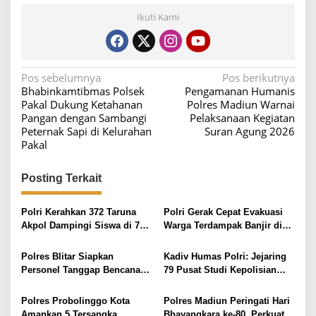
Ikuti Kami
N
Pos sebelumnya
Pos berikutnya
Bhabinkamtibmas Polsek
Pengamanan Humanis
a
Pakal Dukung Ketahanan
Polres Madiun Warnai
v
Pangan dengan Sambangi
Pelaksanaan Kegiatan
Peternak Sapi di Kelurahan
Suran Agung 2026
i
Pakal
g
a
Posting Terkait
s
i
Polri Kerahkan 372 Taruna
Polri Gerak Cepat Evakuasi
Akpol Dampingi Siswa di 73
Warga Terdampak Banjir di
p
Sekolah Rakyat Bersama
Padang
o
Taruna Akademi TNI
Polres Blitar Siapkan
Kadiv Humas Polri: Jejaring
s
Personel Tanggap Bencana
79 Pusat Studi Kepolisian
Cegah dan Tangani Karhutla
Perkuat Transformasi Polri
Berbasis Riset, Riau Hadirkan
Polres Probolinggo Kota
Polres Madiun Peringati Hari
Terobosan Green Policing
Amankan 5 Tersangka
Bhayangkara ke-80, Perkuat