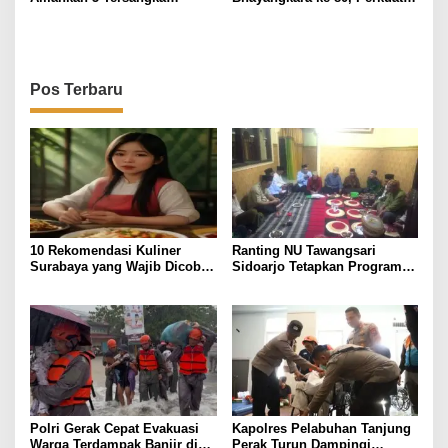
Pelempar Bondet di
Sinergi untuk Mewujudkan
Mayangan
Kamtibmas yang Aman dan
Kondusif
Pos Terbaru
10 Rekomendasi Kuliner
Ranting NU Tawangsari
Surabaya yang Wajib Dicoba,
Sidoarjo Tetapkan Program
Harga & Lokasi
Prioritas Jelang RAKER 2026
Polri Gerak Cepat Evakuasi
Kapolres Pelabuhan Tanjung
Warga Terdampak Banjir di
Perak Turun Dampingi