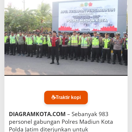
u
n
K
o
t
a
S
i
a
g
a
k
a
n
9
8
3
P
☕
Traktir kopi
e
r
DIAGRAMKOTA.COM
– Sebanyak 983
s
o
personel gabungan Polres Madiun Kota
n
Polda Jatim diterjunkan untuk
e