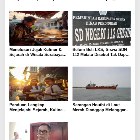
Padang
Korban, Pastikan
Penanganan Kebakaran KM
Mutiara Sentosa 2 Berjalan
Maksimal
Menelusuri Jejak Kuliner &
Belum Beli LKS, Siswa SDN
Sejarah di Wisata Surabaya:
112 Metatu Disebut Tak Dapat
Panduan Praktis
Buku Utama, Ini Keluhan
Orang Tua
Panduan Lengkap
Serangan Houthi di Laut
Menjelajahi Sejarah, Kuliner,
Merah Dianggap Melanggar
dan Pendidikan di Surabaya
Prinsip Hukum Internasional