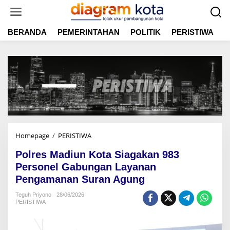
L
e
w
BERANDA
PEMERINTAHAN
POLITIK
PERISTIWA
E
a
t
i
k
e
k
o
n
t
e
n
Homepage
/
PERISTIWA
P
o
Polres Madiun Kota Siagakan 983
l
r
Personel Gabungan Layanan
e
Pengamanan Suran Agung
s
M
Teguh Priyono
28/06/2026
PERISTIWA
a
d
i