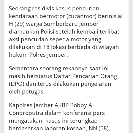
o
Seorang residivis kasus pencurian
r
kendaraan bermotor (curanmor) berinisial
,
P
H (29) warga Sumberbaru Jember
e
diamankan Polisi setelah kembali terlibat
r
n
aksi pencurian sepeda motor yang
a
dilakukan di 18 lokasi berbeda di wilayah
h
hukum Polres Jember.
B
e
r
Sementara seorang rekannya saat ini
a
masih berstatus Daftar Pencarian Orang
k
(DPO) dan terus dilakukan pengejaran
s
i
oleh petugas.
d
i
Kapolres Jember AKBP Bobby A
1
8
Condroputra dalam konferensi pers
T
mengatakan, kasus ini terungkap
K
berdasarkan laporan korban, NN (58),
P