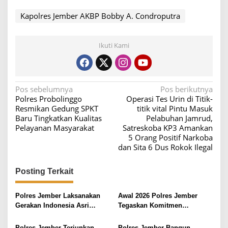
Kapolres Jember AKBP Bobby A. Condroputra
Ikuti Kami
N
Pos sebelumnya
Pos berikutnya
Polres Probolinggo
Operasi Tes Urin di Titik-
a
Resmikan Gedung SPKT
titik vital Pintu Masuk
v
Baru Tingkatkan Kualitas
Pelabuhan Jamrud,
Pelayanan Masyarakat
Satreskoba KP3 Amankan
i
5 Orang Positif Narkoba
g
dan Sita 6 Dus Rokok Ilegal
a
s
Posting Terkait
i
Polres Jember Laksanakan
Awal 2026 Polres Jember
p
Gerakan Indonesia Asri
Tegaskan Komitmen
o
Bersihkan Pantai Watu Ulo
Integritas dan Transparansi
Pelayanan
Polres Jember Terjunkan
Polres Jember Bangun