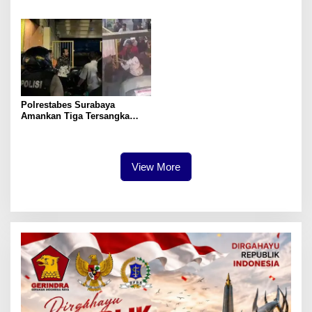
Evakuasi Dua Jenazah di
Jaringan Bangkalan
Gunung Piramid
Polrestabes Surabaya
Amankan Tiga Tersangka
Serobot Ruko di Ngagel
View More