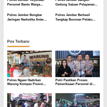
s
Personel Bantu Warga
Gedung Satuan Pelayanan
Terdampak Banjir
Pemenuhan Gizi di Mayang
Polres Jember Bongkar
Polres Jember Berhasil
Jaringan Narkotika Antar
Tangkap Buronan Pelaku
Pulau, 885 Gram Sabu dan
Kekerasan Seksual Mahasiswi
300 Butir Ekstasi Disita
Pos Terbaru
Polres Ngawi Hadirkan
Polri Pastikan Proses
Warung Kompas Presisi
Pemeriksaan Personel di
Bangun Komunikasi Perkuat
Aceh Dilaksanakan Secara
Sinergi untuk Kamtibmas
Profesional dan Transparan