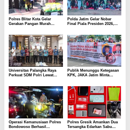
Polres Blitar Kota Gelar
Polda Jatim Gelar Nobar
Gerakan Pangan Murah
Final Piala Presiden 2026,
Sambut HUT Kemerdekaan RI
Ribuan Bonek Mania Dukung
ke-81
Persebaya dari Lapangan
Mapolda
Universitas Palangka Raya
Publik Menunggu Ketegasan
Perkuat SDM Polri Lewat
KPK, JAKA Jatim Minta
Pusat Studi Kepolisian
Delapan Tersangka Korupsi
Dana Hibah Segera Ditahan
Operasi Kemanusiaan Polres
Polres Gresik Amankan Dua
Bondowoso Berhasil
Tersangka Edarkan Sabu