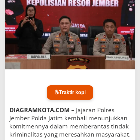
e
r
A
m
a
n
k
a
n
R
e
s
i
d
i
v
☕
Traktir kopi
i
s
C
DIAGRAMKOTA.COM
– Jajaran Polres
u
Jember Polda Jatim kembali menunjukkan
r
komitmennya dalam memberantas tindak
a
n
kriminalitas yang meresahkan masyarakat.
m