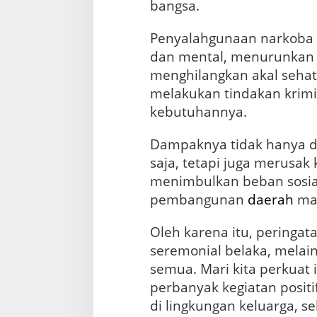
bangsa.
a
l
S
Penyalahgunaan narkoba 
a
dan mental, menurunkan
j
menghilangkan akal seha
a
T
melakukan tindakan krim
a
kebutuhannya.
p
i
N
Dampaknya tidak hanya d
y
saja, tetapi juga merusak
a
menimbulkan beban sosi
t
a
pembangunan
daerah
mau
B
a
Oleh karena itu, peringat
g
seremonial belaka, melain
i
K
semua. Mari kita perkuat 
i
perbanyak kegiatan positi
t
a
di lingkungan keluarga, se
S