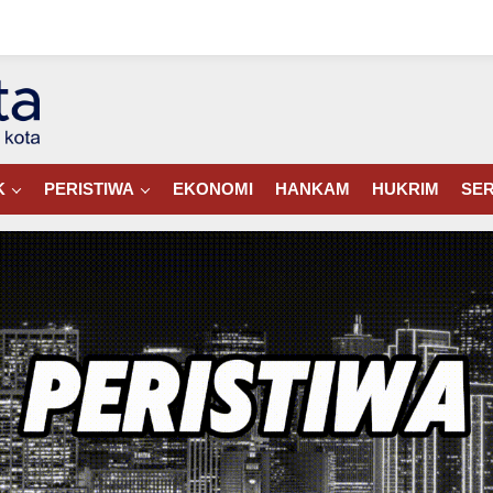
K
PERISTIWA
EKONOMI
HANKAM
HUKRIM
SER