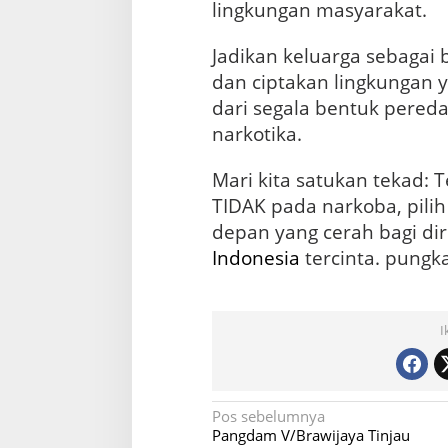
lingkungan masyarakat.
e
m
Jadikan keluarga sebagai
u
a
dan ciptakan lingkungan 
dari segala bentuk pere
narkotika.
Mari kita satukan tekad: 
TIDAK pada narkoba, pilih
depan yang cerah bagi dir
Indonesia
tercinta. pungk
I
N
Pos sebelumnya
Pangdam V/Brawijaya Tinjau
a