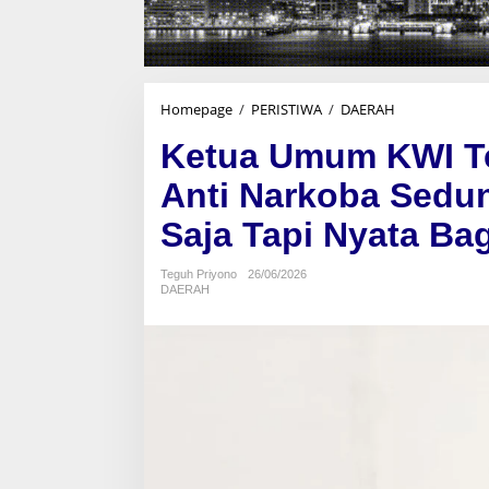
Homepage
/
PERISTIWA
/
DAERAH
K
e
Ketua Umum KWI Te
t
u
Anti Narkoba Sedun
a
U
Saja Tapi Nyata Ba
m
u
m
Teguh Priyono
26/06/2026
DAERAH
K
W
I
T
e
g
a
s
k
a