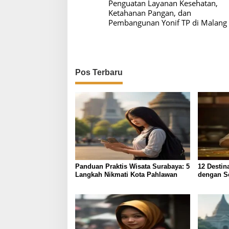
Penguatan Layanan Kesehatan,
v
Ketahanan Pangan, dan
Pembangunan Yonif TP di Malang
i
g
a
s
Pos Terbaru
i
p
o
s
Panduan Praktis Wisata Surabaya: 5
12 Destin
Langkah Nikmati Kota Pahlawan
dengan Se
Terjamin