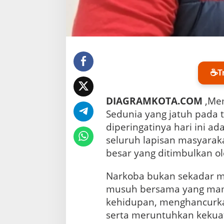
o
b
a
S
e
d
u
n
☕
T
i
a
,
DIAGRAMKOTA.COM
,Mem
B
Sedunia yang jatuh pada t
u
k
diperingatinya hari ini 
a
seluruh lapisan masyarak
n
besar yang ditimbulkan o
S
e
r
Narkoba bukan sekadar ma
e
musuh bersama yang ma
m
kehidupan, menghancurk
o
n
serta meruntuhkan kekua
i