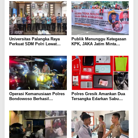
Mapolda
Universitas Palangka Raya
Publik Menunggu Ketegasan
Perkuat SDM Polri Lewat
KPK, JAKA Jatim Minta
Pusat Studi Kepolisian
Delapan Tersangka Korupsi
Dana Hibah Segera Ditahan
Operasi Kemanusiaan Polres
Polres Gresik Amankan Dua
Bondowoso Berhasil
Tersangka Edarkan Sabu
Evakuasi Dua Jenazah di
Jaringan Bangkalan
Gunung Piramid