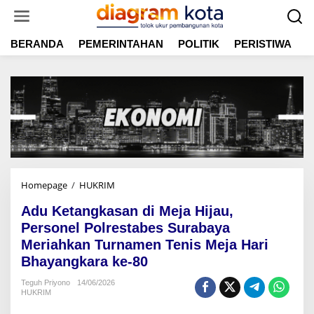
L
e
w
BERANDA
PEMERINTAHAN
POLITIK
PERISTIWA
E
a
t
i
k
e
k
o
n
t
e
n
Homepage
/
HUKRIM
A
d
Adu Ketangkasan di Meja Hijau,
u
K
Personel Polrestabes Surabaya
e
Meriahkan Turnamen Tenis Meja Hari
t
Bhayangkara ke-80
a
n
Teguh Priyono
14/06/2026
g
HUKRIM
k