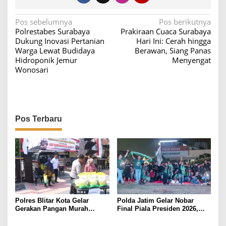
N
Pos sebelumnya
Pos berikutnya
Polrestabes Surabaya
Prakiraan Cuaca Surabaya
a
Dukung Inovasi Pertanian
Hari Ini: Cerah hingga
v
Warga Lewat Budidaya
Berawan, Siang Panas
Hidroponik Jemur
Menyengat
i
Wonosari
g
a
s
i
Pos Terbaru
p
o
s
Polres Blitar Kota Gelar
Polda Jatim Gelar Nobar
Gerakan Pangan Murah
Final Piala Presiden 2026,
Sambut HUT Kemerdekaan RI
Ribuan Bonek Mania Dukung
ke-81
Persebaya dari Lapangan