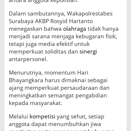
antara anggota kepolisian.
a
h
k
Dalam sambutannya, Wakapolrestabes
a
Surabaya AKBP Rosyid Hartanto
n
menegaskan bahwa
olahraga
tidak hanya
T
u
menjadi sarana menjaga kebugaran fisik,
r
tetapi juga media efektif untuk
n
memperkuat soliditas dan
sinergi
a
m
antarpersonel.
e
n
Menurutnya, momentum Hari
T
e
Bhayangkara harus dimaknai sebagai
n
ajang memperkuat persaudaraan dan
i
meningkatkan semangat pengabdian
s
M
kepada masyarakat.
e
j
Melalui
kompetisi
yang sehat, setiap
a
anggota dapat menumbuhkan jiwa
H
a