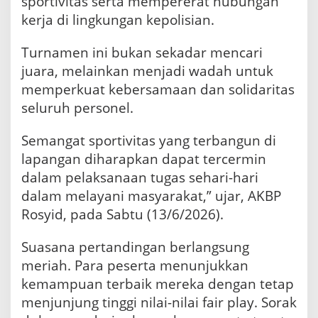
sportivitas serta mempererat hubungan
r
kerja di lingkungan kepolisian.
i
B
h
Turnamen ini bukan sekadar mencari
a
juara, melainkan menjadi wadah untuk
y
memperkuat kebersamaan dan solidaritas
a
n
seluruh personel.
g
k
Semangat sportivitas yang terbangun di
a
r
lapangan diharapkan dapat tercermin
a
dalam pelaksanaan tugas sehari-hari
k
dalam melayani masyarakat,” ujar, AKBP
e
-
Rosyid, pada Sabtu (13/6/2026).
8
0
Suasana pertandingan berlangsung
meriah. Para peserta menunjukkan
kemampuan terbaik mereka dengan tetap
menjunjung tinggi nilai-nilai fair play. Sorak