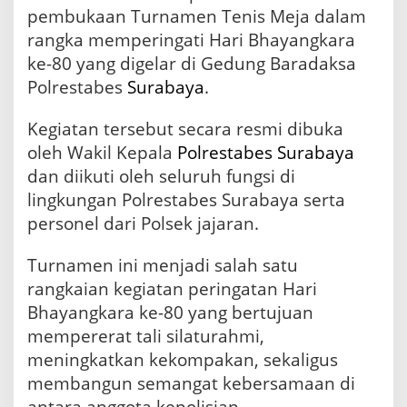
P
pembukaan Turnamen Tenis Meja dalam
o
rangka memperingati Hari Bhayangkara
l
ke-80 yang digelar di Gedung Baradaksa
r
e
Polrestabes
Surabaya
.
s
t
Kegiatan tersebut secara resmi dibuka
a
oleh Wakil Kepala
Polrestabes Surabaya
b
e
dan diikuti oleh seluruh fungsi di
s
lingkungan Polrestabes Surabaya serta
S
u
personel dari Polsek jajaran.
r
a
Turnamen ini menjadi salah satu
b
rangkaian kegiatan peringatan Hari
a
y
Bhayangkara ke-80 yang bertujuan
a
mempererat tali silaturahmi,
M
meningkatkan kekompakan, sekaligus
e
r
membangun semangat kebersamaan di
i