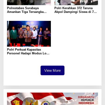
Polrestabes Surabaya
Polri Kerahkan 372 Taruna
Amankan Tiga Tersangka
Akpol Dampingi Siswa di 73
Serobot Ruko di Ngagel
Sekolah Rakyat Bersama
Taruna Akademi TNI
Polri Perkuat Kapasitas
Personel Hadapi Modus Love
Scamming yang Kian
Kompleks
View More